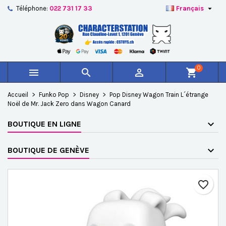

Téléphone:
022 731 17 33
Français
×
×
×
Ajouter à ma liste d'envies
Créer une liste d'envies
Connexion
add_circle_outline
Créer une nouvelle liste
Vous devez être connecté pour ajouter des produits à
Nom de la liste d'envies
votre liste d'envies.
0



shopping_cart
Annuler
Connexion
Accueil
Funko Pop
Disney
Pop Disney Wagon Train L´étrange
Annuler
Créer une liste d'envies
Noël de Mr. Jack Zero dans Wagon Canard
BOUTIQUE EN LIGNE
BOUTIQUE DE GENÈVE
favorite_border