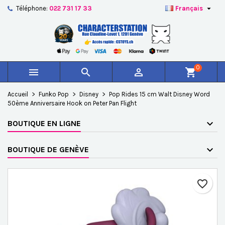

Téléphone:
022 731 17 33
Français
×
×
×
Ajouter à ma liste d'envies
Créer une liste d'envies
Connexion
add_circle_outline
Créer une nouvelle liste
Vous devez être connecté pour ajouter des produits à
Nom de la liste d'envies
votre liste d'envies.
0



shopping_cart
Annuler
Connexion
Accueil
Funko Pop
Disney
Pop Rides 15 cm Walt Disney Word
Annuler
Créer une liste d'envies
50ème Anniversaire Hook on Peter Pan Flight
BOUTIQUE EN LIGNE
BOUTIQUE DE GENÈVE
favorite_border