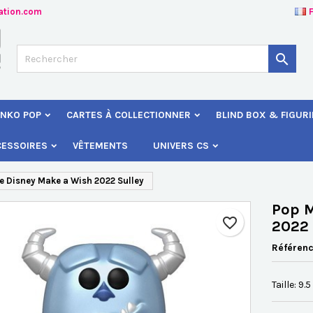
ation.com
jouter à ma liste d'envies
éer une liste d'envies
onnexion

Créer une nouvelle liste
s devez être connecté pour ajouter des produits à votre liste d'envies
 de la liste d'envies
NKO POP
CARTES À COLLECTIONNER
BLIND BOX & FIGUR
Annuler
Connexio
CESSOIRES
VÊTEMENTS
UNIVERS CS
Annuler
Créer une liste d'envie
e Disney Make a Wish 2022 Sulley
Pop M
favorite_border
2022 
Référen
Taille: 9.