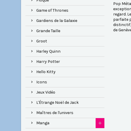
Floqué
Pop Métal
exception
Game of Thrones
regard. L
parfaite 
Gardiens de la Galaxie
distincti
de Genève
Grande Taille
Groot
Harley Quinn
Harry Potter
Hello Kitty
Icons
Jeux Vidéo
L'Étrange Noël de Jack
Maîtres de l'univers
Manga