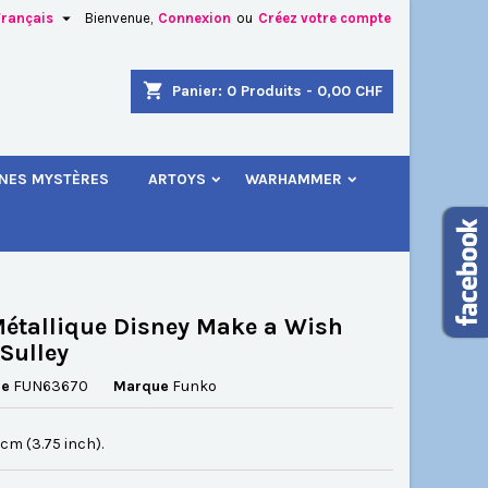

Français
Bienvenue,
Connexion
ou
Créez votre compte
×
×
×
shopping_cart
Panier:
0
Produits - 0,00 CHF
.
INES MYSTÈRES
ARTOYS
WARHAMMER
n
s
étallique Disney Make a Wish
Sulley
ce
FUN63670
Marque
Funko
5 cm (3.75 inch).