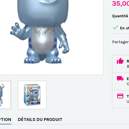
35,0
Quantité

En s
Partager
R
B
E
C
T
U
PTION
DÉTAILS DU PRODUIT