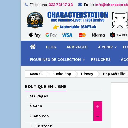
Téléphone:
022 731 17 33
Email:
info@characterst
A
Cr
C
add_circle_outline
Vou
Nom
BLOG
ARRIVAGES
À VENIR
FU
FIGURINES DE COLLECTION
PELUCHES
AC
Accueil
Funko Pop
Disney
Pop Métalliqu
BOUTIQUE EN LIGNE
Arrivages
À venir
Funko Pop
En stock