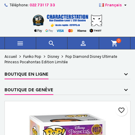

Téléphone:
022 731 17 33
Français
×
×
×
Ajouter à ma liste d'envies
Créer une liste d'envies
Connexion
add_circle_outline
Créer une nouvelle liste
Vous devez être connecté pour ajouter des produits à
Nom de la liste d'envies
votre liste d'envies.
0



shopping_cart
Annuler
Connexion
Accueil
Funko Pop
Disney
Pop Diamond Disney Ultimate
Annuler
Créer une liste d'envies
Princess Pocahontas Edition Limitée
BOUTIQUE EN LIGNE
BOUTIQUE DE GENÈVE
favorite_border