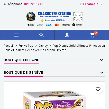

Téléphone:
022 731 17 33
Français
×
×
×
Ajouter à ma liste d'envies
Créer une liste d'envies
Connexion
add_circle_outline
Créer une nouvelle liste
Vous devez être connecté pour ajouter des produits à
Nom de la liste d'envies
votre liste d'envies.
0



shopping_cart
Annuler
Connexion
Accueil
Funko Pop
Disney
Pop Disney Gold Ultimate Princess La
Annuler
Créer une liste d'envies
Belle et la Bête Belle avec Pin Edition Limitée
BOUTIQUE EN LIGNE
BOUTIQUE DE GENÈVE
favorite_border