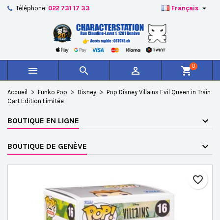

Téléphone:
022 731 17 33
Français
×
×
×
Ajouter à ma liste d'envies
Créer une liste d'envies
Connexion
add_circle_outline
Créer une nouvelle liste
Vous devez être connecté pour ajouter des produits à
Nom de la liste d'envies
votre liste d'envies.
0



shopping_cart
Annuler
Connexion
Accueil
Funko Pop
Disney
Pop Disney Villains Evil Queen in Train
Annuler
Créer une liste d'envies
Cart Edition Limitée
BOUTIQUE EN LIGNE
BOUTIQUE DE GENÈVE
favorite_border