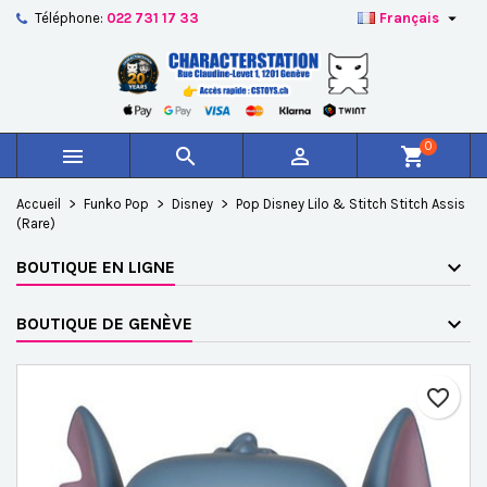

Téléphone:
022 731 17 33
Français
×
×
×
Ajouter à ma liste d'envies
Créer une liste d'envies
Connexion
add_circle_outline
Créer une nouvelle liste
Vous devez être connecté pour ajouter des produits à
Nom de la liste d'envies
votre liste d'envies.
0



shopping_cart
Annuler
Connexion
Accueil
Funko Pop
Disney
Pop Disney Lilo & Stitch Stitch Assis
Annuler
Créer une liste d'envies
(Rare)
BOUTIQUE EN LIGNE
BOUTIQUE DE GENÈVE
favorite_border