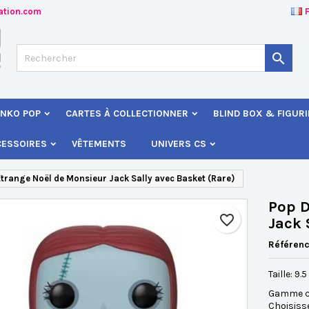
ation.com
jouter à ma liste d'envies
éer une liste d'envies
onnexion

Créer une nouvelle liste
s devez être connecté pour ajouter des produits à votre liste d'envies
 de la liste d'envies
NKO POP
CARTES À COLLECTIONNER
BLIND BOX & FIGUR
Annuler
Connexio
CESSOIRES
VÊTEMENTS
UNIVERS CS
Annuler
Créer une liste d'envie
Étrange Noël de Monsieur Jack Sally avec Basket (Rare)
Pop D
favorite_border
Jack 
Référen
Taille: 9.
Gamme co
Choisiss