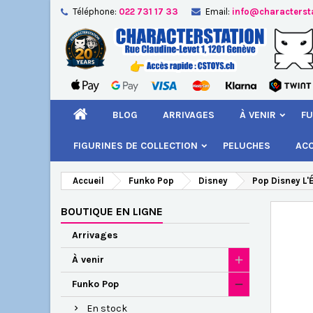
Téléphone:
022 731 17 33
Email:
info@characterst
A
Cr
C
add_circle_outline
Vou
Nom
BLOG
ARRIVAGES
À VENIR
FU
FIGURINES DE COLLECTION
PELUCHES
AC
Accueil
Funko Pop
Disney
Pop Disney L'
BOUTIQUE EN LIGNE
Arrivages
À venir
Funko Pop
En stock