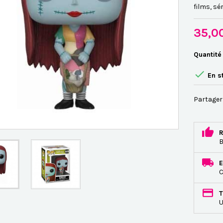
films, sér
35,0
Quantité

En s
Partager
R
B
E
C
T
U