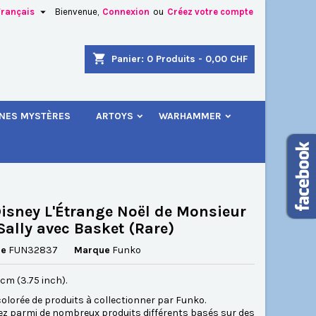

Français
Bienvenue,
Connexion
ou
Créez votre compte
×
×
×
shopping_cart
Panier:
0
Produits - 0,00 CHF
.
INES MYSTÈRES
ARTOYS
WARHAMMER
n
s
isney L'Étrange Noël de Monsieur
Sally avec Basket (Rare)
ce
FUN32837
Marque
Funko
5 cm (3.75 inch).
lorée de produits à collectionner par Funko.
ez parmi de nombreux produits différents basés sur des