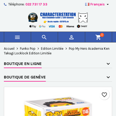

Téléphone:
022 731 17 33
Français
×
×
×
Ajouter à ma liste d'envies
Créer une liste d'envies
Connexion
add_circle_outline
Créer une nouvelle liste
Vous devez être connecté pour ajouter des produits à
Nom de la liste d'envies
votre liste d'envies.
0



shopping_cart
Annuler
Connexion
Accueil
Funko Pop
Edition Limitée
Pop My Hero Academia Ken
Annuler
Créer une liste d'envies
Takagi Locklock Edition Limitée
BOUTIQUE EN LIGNE
BOUTIQUE DE GENÈVE
favorite_border