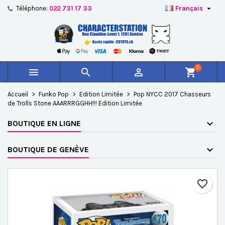

Téléphone:
022 731 17 33
Français
×
×
×
Ajouter à ma liste d'envies
Créer une liste d'envies
Connexion
add_circle_outline
Créer une nouvelle liste
Vous devez être connecté pour ajouter des produits à
Nom de la liste d'envies
votre liste d'envies.
0



shopping_cart
Annuler
Connexion
Accueil
Funko Pop
Edition Limitée
Pop NYCC 2017 Chasseurs
Annuler
Créer une liste d'envies
de Trolls Stone AAARRRGGHH!!! Edition Limitée
BOUTIQUE EN LIGNE
BOUTIQUE DE GENÈVE
favorite_border