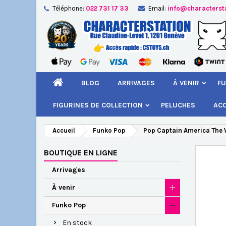
Téléphone:
022 731 17 33
Email:
info@characterst
A
Cr
C
add_circle_outline
Vou
Nom
BLOG
ARRIVAGES
À VENIR
FU
FIGURINES DE COLLECTION
PELUCHES
AC
Accueil
Funko Pop
Pop Captain America The 
BOUTIQUE EN LIGNE
Arrivages
À venir
Funko Pop
En stock