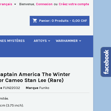

Français
Bienvenue,
Connexion
ou
Créez votre compte
×
×
×
shopping_cart
Panier:
0
Produits - 0,00 CHF
.
INES MYSTÈRES
ARTOYS
WARHAMMER
n
s
aptain America The Winter
er Cameo Stan Lee (Rare)
ce
FUN22032
Marque
Funko
mitée.
5 cm (3.75 inch).