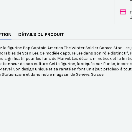
T
U
PTION
DÉTAILS DU PRODUIT
 la figurine Pop Captain America The Winter Soldier Cameo Stan Lee,
rables de Stan Lee. Ce modèle capture Lee dans son rôle distinctif, r
is significatif pour les fans de Marvel. Les détails minutieux et la fin
ectionneur de pop culture. Cette figurine, fabriquée par Funko, incarne à
 Marvel. Son design unique et sa rareté en font un ajout précieux à to
rStation.com et dans notre magasin de Genève, Suisse.