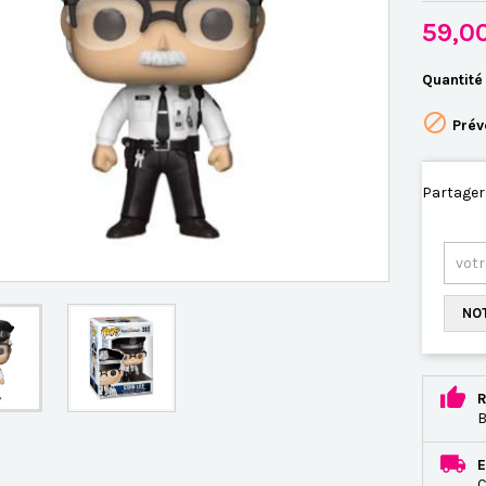
59,0
Quantité

Prév
Partager
NOT
R
B
E
C