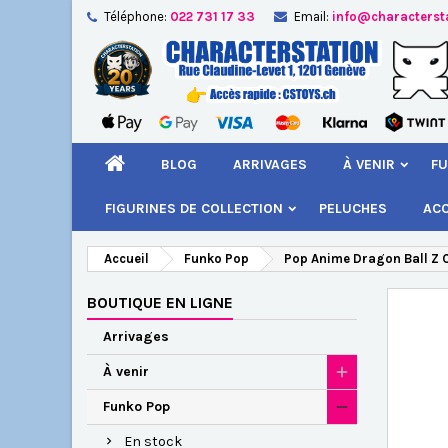
Téléphone:
022 731 17 33
Email:
info@characterst
A
Cr
C
add_circle_outline
Vou
Nom
BLOG
ARRIVAGES
À VENIR
FU
FIGURINES DE COLLECTION
PELUCHES
AC
Accueil
Funko Pop
Pop Anime Dragon Ball Z 
BOUTIQUE EN LIGNE
Arrivages
À venir
Funko Pop
En stock