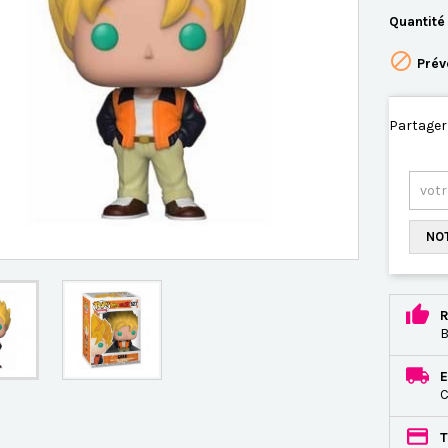
Quantité

Prév
Partager
NOT
R
B
E
C
T