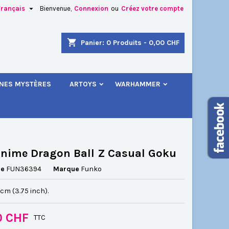

Français
Bienvenue,
Connexion
ou
Créez votre compte
×
×
×
shopping_cart
Panier:
0
Produits - 0,00 CHF
.
INES MYSTÈRES
ARTOYS
WARHAMMER
n
s
nime Dragon Ball Z Casual Goku
ce
FUN36394
Marque
Funko
5 cm (3.75 inch).
0 CHF
TTC