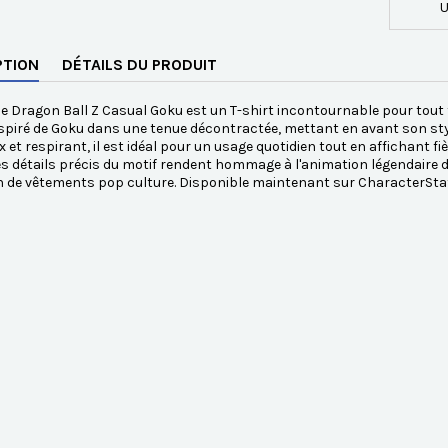
U
PTION
DÉTAILS DU PRODUIT
 Dragon Ball Z Casual Goku est un T-shirt incontournable pour tout fa
spiré de Goku dans une tenue décontractée, mettant en avant son styl
x et respirant, il est idéal pour un usage quotidien tout en affichant 
les détails précis du motif rendent hommage à l'animation légendaire de
n de vêtements pop culture. Disponible maintenant sur CharacterSta