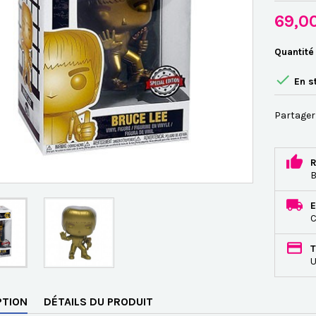
69,0
Quantité

En s
Partager
R
B
E
C
T
U
PTION
DÉTAILS DU PRODUIT