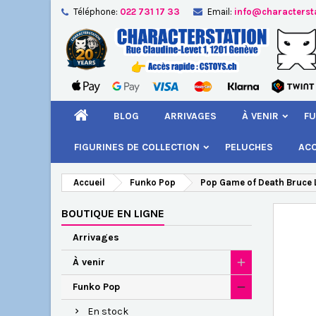
Téléphone:
022 731 17 33
Email:
info@characterst
A
Cr
C
add_circle_outline
Vou
Nom
BLOG
ARRIVAGES
À VENIR
FU
FIGURINES DE COLLECTION
PELUCHES
AC
Accueil
Funko Pop
Pop Game of Death Bruce L
BOUTIQUE EN LIGNE
Arrivages
À venir
Funko Pop
En stock