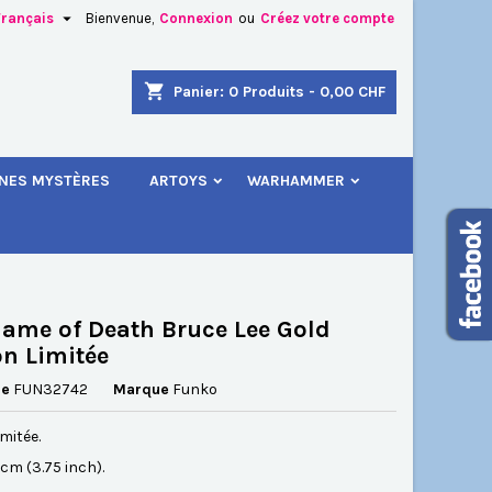

Français
Bienvenue,
Connexion
ou
Créez votre compte
×
×
×
shopping_cart
Panier:
0
Produits - 0,00 CHF
.
INES MYSTÈRES
ARTOYS
WARHAMMER
n
s
ame of Death Bruce Lee Gold
on Limitée
ce
FUN32742
Marque
Funko
imitée.
5 cm (3.75 inch).