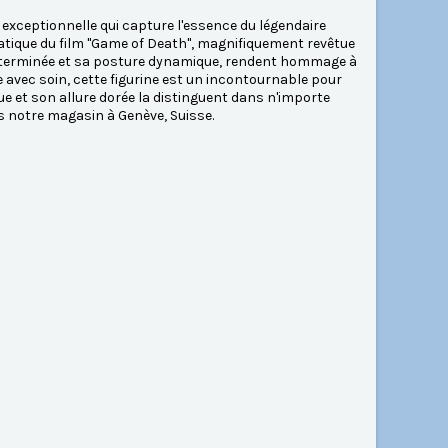
 exceptionnelle qui capture l'essence du légendaire
matique du film "Game of Death", magnifiquement revêtue
n déterminée et sa posture dynamique, rendent hommage à
 avec soin, cette figurine est un incontournable pour
ue et son allure dorée la distinguent dans n'importe
s notre magasin à Genève, Suisse.