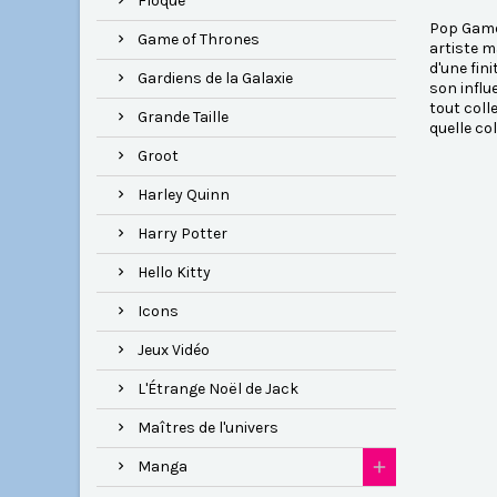
Floqué
Pop Game 
Game of Thrones
artiste m
d'une fin
Gardiens de la Galaxie
son influ
tout coll
Grande Taille
quelle co
Groot
Harley Quinn
Harry Potter
Hello Kitty
Icons
Jeux Vidéo
L'Étrange Noël de Jack
Maîtres de l'univers
Manga