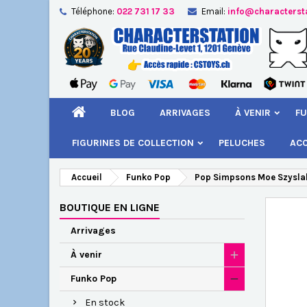
Téléphone:
022 731 17 33
Email:
info@characterst
A
Cr
C
add_circle_outline
Vou
Nom
BLOG
ARRIVAGES
À VENIR
FU
FIGURINES DE COLLECTION
PELUCHES
AC
Accueil
Funko Pop
Pop Simpsons Moe Szysla
BOUTIQUE EN LIGNE
Arrivages
À venir
Funko Pop
En stock