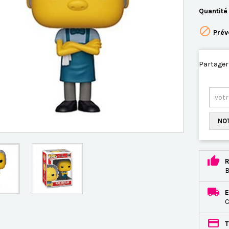
Quantité

Prév
Partager
NOT
R
B
E
C
T