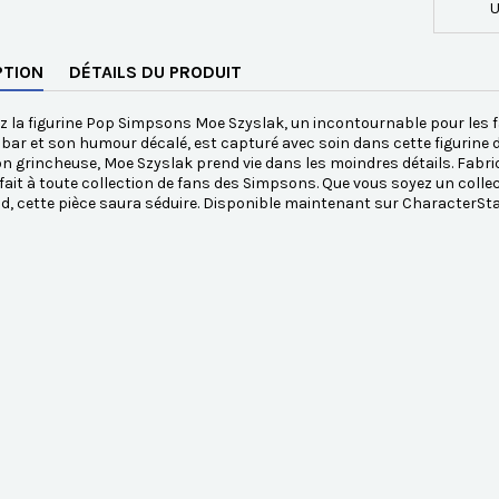
U
PTION
DÉTAILS DU PRODUIT
 la figurine Pop Simpsons Moe Szyslak, un incontournable pour les f
bar et son humour décalé, est capturé avec soin dans cette figurine de 
n grincheuse, Moe Szyslak prend vie dans les moindres détails. Fabriq
fait à toute collection de fans des Simpsons. Que vous soyez un col
ld, cette pièce saura séduire. Disponible maintenant sur CharacterSt