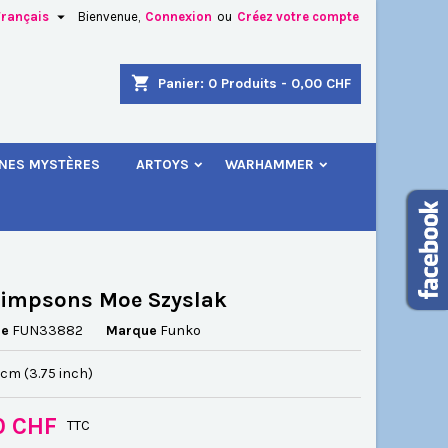

Français
Bienvenue,
Connexion
ou
Créez votre compte
×
×
×
shopping_cart
Panier:
0
Produits - 0,00 CHF
.
INES MYSTÈRES
ARTOYS
WARHAMMER
n
s
Simpsons Moe Szyslak
ce
FUN33882
Marque
Funko
5 cm (3.75 inch)
0 CHF
TTC