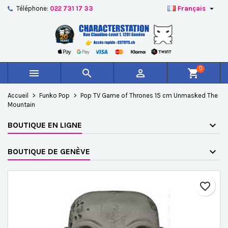

Téléphone:
022 731 17 33
Français
×
×
×
Ajouter à ma liste d'envies
Créer une liste d'envies
Connexion
add_circle_outline
Créer une nouvelle liste
Vous devez être connecté pour ajouter des produits à
Nom de la liste d'envies
votre liste d'envies.
0



shopping_cart
Annuler
Connexion
Accueil
Funko Pop
Pop TV Game of Thrones 15 cm Unmasked The
Annuler
Créer une liste d'envies
Mountain
BOUTIQUE EN LIGNE
BOUTIQUE DE GENÈVE
favorite_border