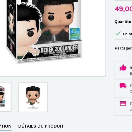
49,0
Quantité

En s
Partager
R
B
E
C
T
U
PTION
DÉTAILS DU PRODUIT