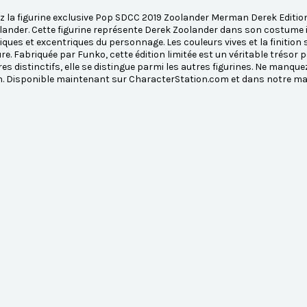
 la figurine exclusive Pop SDCC 2019 Zoolander Merman Derek Edition
lander. Cette figurine représente Derek Zoolander dans son costume i
ques et excentriques du personnage. Les couleurs vives et la finition 
re. Fabriquée par Funko, cette édition limitée est un véritable trésor 
es distinctifs, elle se distingue parmi les autres figurines. Ne manquez
n. Disponible maintenant sur CharacterStation.com et dans notre mag