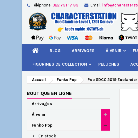
Téléphone:
022 731 17 33
Email:
info@characterst
A
Cr
C
add_circle_outline
Vou
Nom
BLOG
ARRIVAGES
À VENIR
FU
FIGURINES DE COLLECTION
PELUCHES
AC
Accueil
Funko Pop
Pop SDCC 2019 Zoolander 
BOUTIQUE EN LIGNE
Arrivages
À venir
Funko Pop
En stock