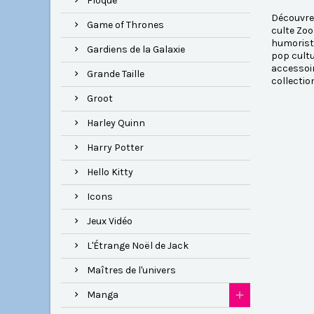
Floqué
Découvrez
Game of Thrones
culte Zoo
humoristi
Gardiens de la Galaxie
pop cultu
accessoir
Grande Taille
collectio
Groot
Harley Quinn
Harry Potter
Hello Kitty
Icons
Jeux Vidéo
L'Étrange Noël de Jack
Maîtres de l'univers
Manga