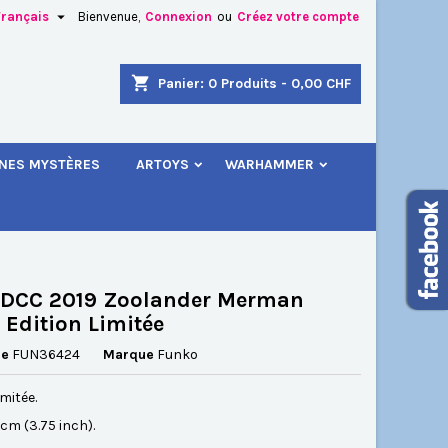

Français
Bienvenue,
Connexion
ou
Créez votre compte
×
×
×
shopping_cart
Panier:
0
Produits - 0,00 CHF
.
INES MYSTÈRES
ARTOYS
WARHAMMER
n
s
SDCC 2019 Zoolander Merman
 Edition Limitée
ce
FUN36424
Marque
Funko
imitée.
5 cm (3.75 inch).