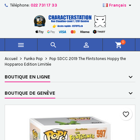

Téléphone:
022 731 17 33
Français
×
×
×
Ajouter à ma liste d'envies
Créer une liste d'envies
Connexion
add_circle_outline
Créer une nouvelle liste
Vous devez être connecté pour ajouter des produits à
Nom de la liste d'envies
votre liste d'envies.
0



shopping_cart
Annuler
Connexion
Accueil
Funko Pop
Pop SDCC 2019 The Flintstones Hoppy the
Annuler
Créer une liste d'envies
Hopparoo Edition Limitée
BOUTIQUE EN LIGNE
BOUTIQUE DE GENÈVE
favorite_border