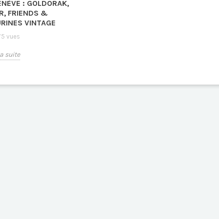
ENÈVE : GOLDORAK,
R, FRIENDS &
URINES VINTAGE
5 vues
la suite