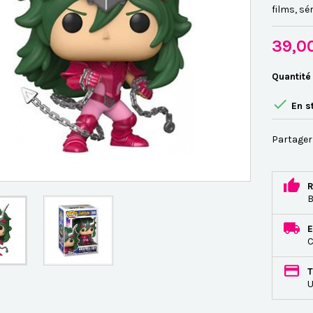
films, sér
39,0
Quantité

En s
Partager
R
B
E
C
T
U