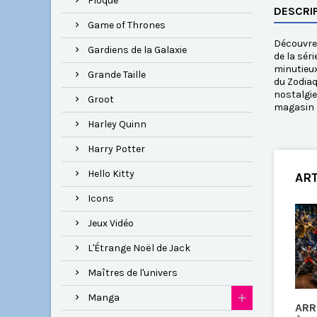
Floqué
DESCRI
Game of Thrones
Découvrez
Gardiens de la Galaxie
de la sér
minutieux
Grande Taille
du Zodiaq
nostalgie
Groot
magasin à
Harley Quinn
Harry Potter
Hello Kitty
ART
Icons
Jeux Vidéo
L'Étrange Noël de Jack
Maîtres de l'univers
Manga
ARR