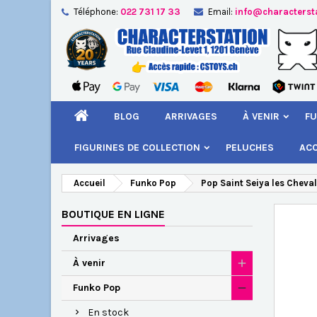
Téléphone:
022 731 17 33
Email:
info@characterst
A
Cr
C
add_circle_outline
Vou
Nom
BLOG
ARRIVAGES
À VENIR
FU
FIGURINES DE COLLECTION
PELUCHES
AC
Accueil
Funko Pop
Pop Saint Seiya les Chev
BOUTIQUE EN LIGNE
Arrivages
À venir
Funko Pop
En stock