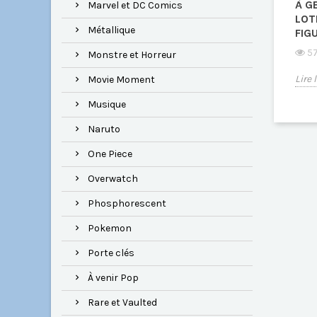
À G
Marvel et DC Comics
LOT
Métallique
FIG
57
Monstre et Horreur
Lire 
Movie Moment
Musique
Naruto
One Piece
Overwatch
Phosphorescent
Pokemon
Porte clés
À venir Pop
Rare et Vaulted