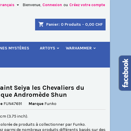

Français
Bienvenue,
Connexion
ou
Créez votre compte
×
×
×
shopping_cart
Panier:
0
Produits - 0,00 CHF
.
INES MYSTÈRES
ARTOYS
WARHAMMER
n
s
aint Seiya les Chevaliers du
aque Andromède Shun
ce
FUN47691
Marque
Funko
5 cm (3.75 inch).
lorée de produits à collectionner par Funko.
ez parmi de nombreux produits différents basés sur des