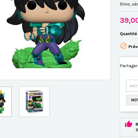
films, sér
39,0
Quantité

Prév
Partager
NOT
R
B