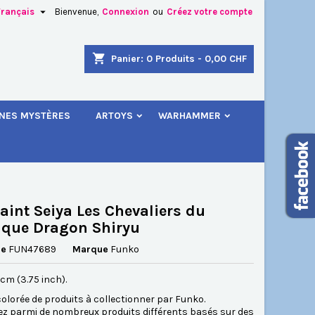

Français
Bienvenue,
Connexion
ou
Créez votre compte
×
×
×
shopping_cart
Panier:
0
Produits - 0,00 CHF
.
INES MYSTÈRES
ARTOYS
WARHAMMER
n
s
aint Seiya Les Chevaliers du
que Dragon Shiryu
ce
FUN47689
Marque
Funko
5 cm (3.75 inch).
lorée de produits à collectionner par Funko.
ez parmi de nombreux produits différents basés sur des