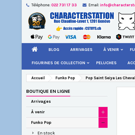
Téléphone:
022 731 17 33
Email:
info@characterst
A
Cr
C
add_circle_outline
Vou
Nom
BLOG
ARRIVAGES
À VENIR
FU
FIGURINES DE COLLECTION
PELUCHES
AC
Accueil
Funko Pop
Pop Saint Seiya Les Cheva
BOUTIQUE EN LIGNE
Arrivages
À venir
Funko Pop
En stock