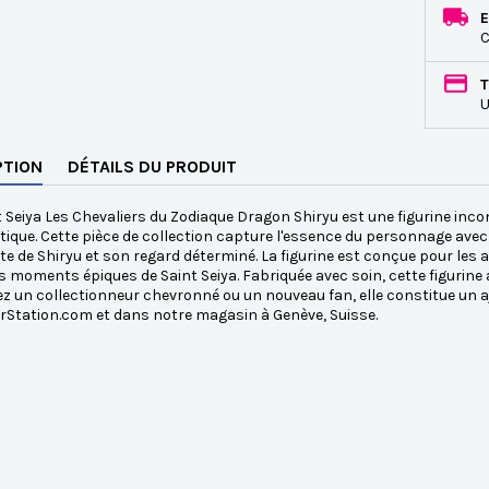
E
C
T
U
PTION
DÉTAILS DU PRODUIT
 Seiya Les Chevaliers du Zodiaque Dragon Shiryu est une figurine inco
que. Cette pièce de collection capture l'essence du personnage avec
te de Shiryu et son regard déterminé. La figurine est conçue pour les a
s moments épiques de Saint Seiya. Fabriquée avec soin, cette figurine 
z un collectionneur chevronné ou un nouveau fan, elle constitue un 
rStation.com et dans notre magasin à Genève, Suisse.