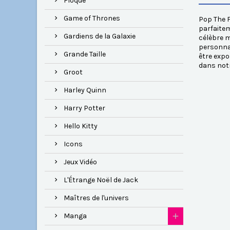
Floqué
Game of Thrones
Pop The F
parfaitem
Gardiens de la Galaxie
célèbre m
personnag
Grande Taille
être exp
dans notr
Groot
Harley Quinn
Harry Potter
Hello Kitty
Icons
Jeux Vidéo
L'Étrange Noël de Jack
Maîtres de l'univers
Manga