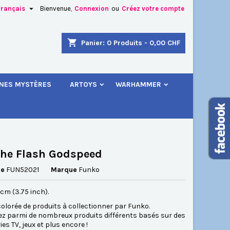

Français
Bienvenue,
Connexion
ou
Créez votre compte
×
×
×
shopping_cart
Panier:
0
Produits - 0,00 CHF
.
INES MYSTÈRES
ARTOYS
WARHAMMER
n
s
he Flash Godspeed
ce
FUN52021
Marque
Funko
5 cm (3.75 inch).
lorée de produits à collectionner par Funko.
ez parmi de nombreux produits différents basés sur des
ies TV, jeux et plus encore !