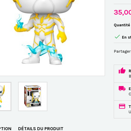
35,0
Quantité

En s
Partager
R
B
E
C
T
U
PTION
DÉTAILS DU PRODUIT