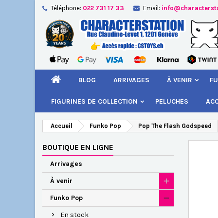
Téléphone:
022 731 17 33
Email:
info@characterst
A
Cr
C
add_circle_outline
Vou
Nom
BLOG
ARRIVAGES
À VENIR
FU
FIGURINES DE COLLECTION
PELUCHES
AC
Accueil
Funko Pop
Pop The Flash Godspeed
BOUTIQUE EN LIGNE
Arrivages
À venir
Funko Pop
En stock