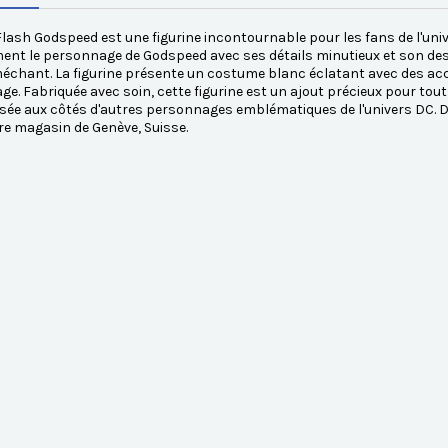
lash Godspeed est une figurine incontournable pour les fans de l'uni
ent le personnage de Godspeed avec ses détails minutieux et son desig
échant. La figurine présente un costume blanc éclatant avec des acce
e. Fabriquée avec soin, cette figurine est un ajout précieux pour tout c
osée aux côtés d'autres personnages emblématiques de l'univers DC. 
e magasin de Genève, Suisse.