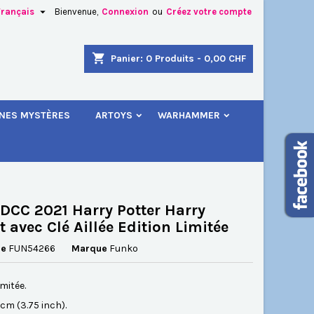

Français
Bienvenue,
Connexion
ou
Créez votre compte
×
×
×
shopping_cart
Panier:
0
Produits - 0,00 CHF
.
INES MYSTÈRES
ARTOYS
WARHAMMER
n
s
DCC 2021 Harry Potter Harry
t avec Clé Aillée Edition Limitée
ce
FUN54266
Marque
Funko
imitée.
5 cm (3.75 inch).