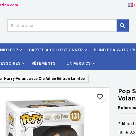
ation.com
jouter à ma liste d'envies
éer une liste d'envies
onnexion

Créer une nouvelle liste
s devez être connecté pour ajouter des produits à votre liste d'envies
 de la liste d'envies
NKO POP
CARTES À COLLECTIONNER
BLIND BOX & FIGUR
Annuler
Connexio
CESSOIRES
VÊTEMENTS
UNIVERS CS
Annuler
Créer une liste d'envie
 Harry Volant avec Clé Aillée Edition Limitée
Pop S
favorite_border
Volan
Référen
Edition L
Taille: 9.