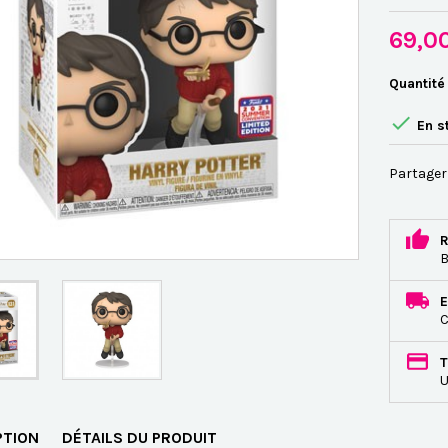
69,0
Quantité

En s
Partager
R
B
E
C
T
U
PTION
DÉTAILS DU PRODUIT