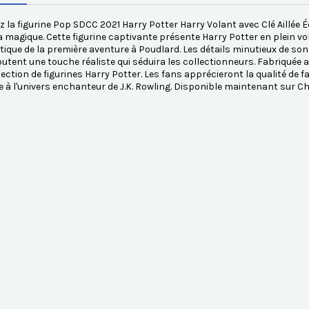
 la figurine Pop SDCC 2021 Harry Potter Harry Volant avec Clé Aillée 
a magique. Cette figurine captivante présente Harry Potter en plein vo
que de la première aventure à Poudlard. Les détails minutieux de son
outent une touche réaliste qui séduira les collectionneurs. Fabriquée av
lection de figurines Harry Potter. Les fans apprécieront la qualité de f
 l'univers enchanteur de J.K. Rowling. Disponible maintenant sur C