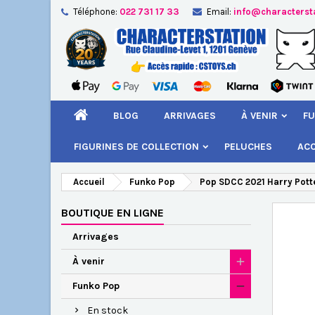
Téléphone:
022 731 17 33
Email:
info@characterst
A
Cr
C
add_circle_outline
Vou
Nom
BLOG
ARRIVAGES
À VENIR
FU
FIGURINES DE COLLECTION
PELUCHES
AC
Accueil
Funko Pop
Pop SDCC 2021 Harry Potter
BOUTIQUE EN LIGNE
Arrivages
À venir
Funko Pop
En stock