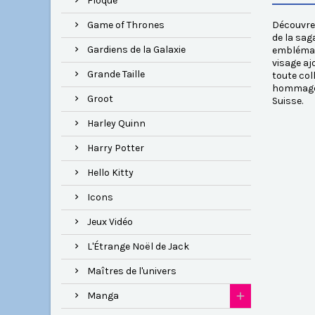
Floqué
Game of Thrones
Découvrez
de la sag
Gardiens de la Galaxie
emblémati
visage aj
Grande Taille
toute col
hommage à
Groot
Suisse.
Harley Quinn
Harry Potter
Hello Kitty
Icons
Jeux Vidéo
L'Étrange Noël de Jack
Maîtres de l'univers
Manga