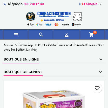

Téléphone:
022 731 17 33
Français
×
×
×
Ajouter à ma liste d'envies
Créer une liste d'envies
Connexion
add_circle_outline
Créer une nouvelle liste
Vous devez être connecté pour ajouter des produits à
Nom de la liste d'envies
votre liste d'envies.
0



shopping_cart
Annuler
Connexion
Accueil
Funko Pop
Pop La Petite Sirène Ariel Ultimate Princess Gold
Annuler
Créer une liste d'envies
avec Pin Edition Limitée
BOUTIQUE EN LIGNE
BOUTIQUE DE GENÈVE
favorite_border