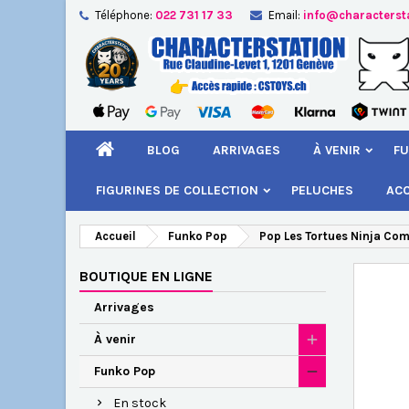
Téléphone:
022 731 17 33
Email:
info@characterst
A
Cr
C
add_circle_outline
Vou
Nom
BLOG
ARRIVAGES
À VENIR
FU
FIGURINES DE COLLECTION
PELUCHES
AC
Accueil
Funko Pop
Pop Les Tortues Ninja Com
BOUTIQUE EN LIGNE
Arrivages
À venir
Funko Pop
En stock