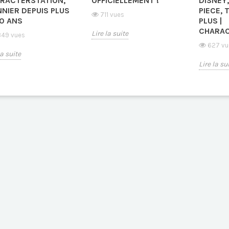
RACTERSTATION,
OFFICIELLEMENT !
DISNEY,
NNIER DEPUIS PLUS
PIECE, 
711 vues
10 ANS
PLUS |
CHARAC
Lire la suite
49 vues
627 vu
la suite
Lire la su