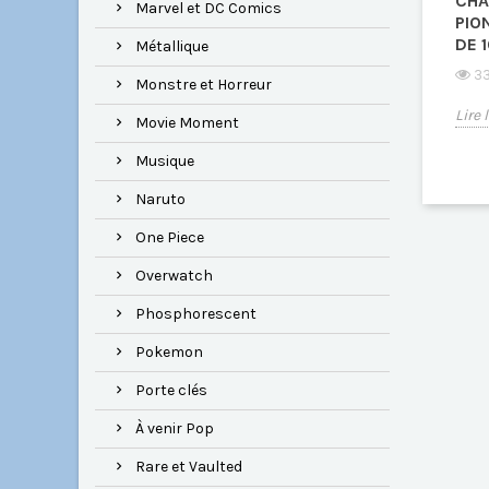
CHA
Marvel et DC Comics
PIO
DE 
Métallique
33
Monstre et Horreur
Lire 
Movie Moment
Musique
Naruto
One Piece
Overwatch
Phosphorescent
Pokemon
Porte clés
À venir Pop
Rare et Vaulted