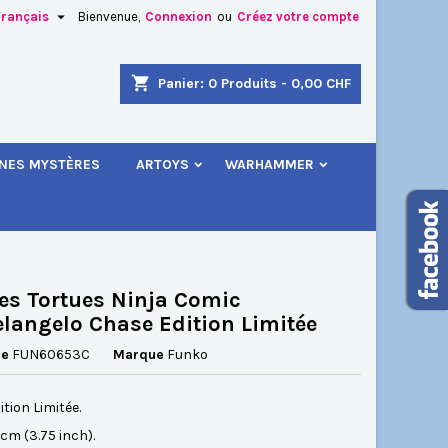

Français
Bienvenue,
Connexion
ou
Créez votre compte
×
×
×
shopping_cart
Panier:
0
Produits - 0,00 CHF
.
INES MYSTÈRES
ARTOYS
WARHAMMER
n
s
es Tortues Ninja Comic
langelo Chase Edition Limitée
ce
FUN60653C
Marque
Funko
tion Limitée.
5 cm (3.75 inch).