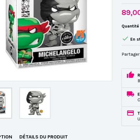
89,0
Quantité

En s
Partager
R
B
E
C
T
U
PTION
DÉTAILS DU PRODUIT