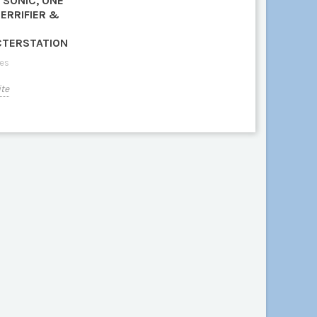
 SONIC, ONE
TERRIFIER &
TERSTATION
es
ite