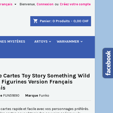

Français
Bienvenue,
Connexion
ou
Créez votre compte
×
×
×
shopping_cart
Panier:
0
Produits - 0,00 CHF
.
INES MYSTÈRES
ARTOYS
WARHAMMER
n
s
e Cartes Toy Story Something Wild
c Figurines Version Français
is
ce
FUN51890
Marque
Funko
 cartes rapide et facile avec vos personnages préférés.