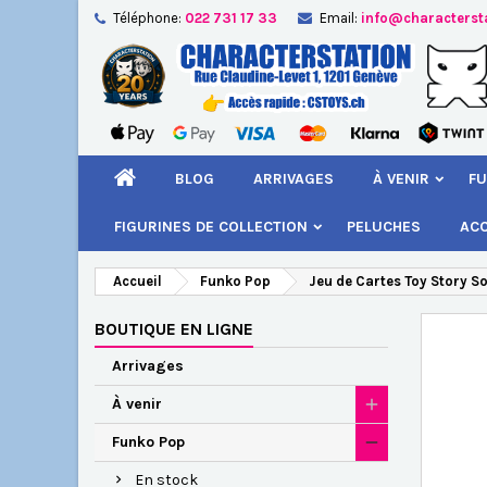
Téléphone:
022 731 17 33
Email:
info@characterst
A
Cr
C
add_circle_outline
Vou
Nom
BLOG
ARRIVAGES
À VENIR
FU
FIGURINES DE COLLECTION
PELUCHES
AC
Accueil
Funko Pop
Jeu de Cartes Toy Story S
BOUTIQUE EN LIGNE
Arrivages
À venir
Funko Pop
En stock