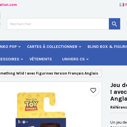
ation.com
jouter à ma liste d'envies
éer une liste d'envies
onnexion

Créer une nouvelle liste
s devez être connecté pour ajouter des produits à votre liste d'envies
 de la liste d'envies
NKO POP
CARTES À COLLECTIONNER
BLIND BOX & FIGUR
Annuler
Connexio
CESSOIRES
VÊTEMENTS
UNIVERS CS
Annuler
Créer une liste d'envie
omething Wild ! avec Figurines Version Français Anglais
Jeu d
favorite_border
! ave
Angla
Référen
Un jeu de