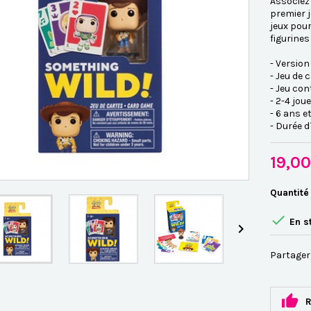
Associez 
premier 
jeux pour
figurines
- Version
- Jeu de 
- Jeu con
- 2-4 jou
- 6 ans e
- Durée d
19,0
Quantité

En s

Partager
R