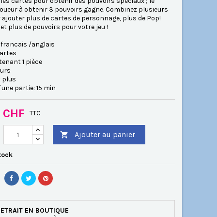
les cartes pour obtenir des pouvoirs spéciaux ; le
joueur à obtenir 3 pouvoirs gagne. Combinez plusieurs
 ajouter plus de cartes de personnage, plus de Pop!
 et plus de pouvoirs pour votre jeu !
 francais /anglais
cartes
tenant 1 pièce
eurs
t plus
´une partie: 15 min
0 CHF
TTC
Ajouter au panier

tock
ETRAIT EN BOUTIQUE