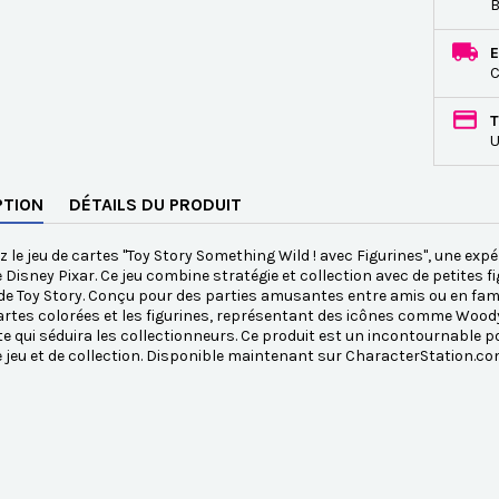
B
E
C
T
U
PTION
DÉTAILS DU PRODUIT
 le jeu de cartes "Toy Story Something Wild ! avec Figurines", une expé
 Disney Pixar. Ce jeu combine stratégie et collection avec de petites 
de Toy Story. Conçu pour des parties amusantes entre amis ou en fami
cartes colorées et les figurines, représentant des icônes comme Wood
e qui séduira les collectionneurs. Ce produit est un incontournable p
e jeu et de collection. Disponible maintenant sur CharacterStation.c