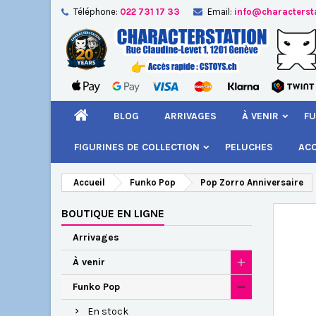
Téléphone:
022 731 17 33
Email:
info@characterst
A
Cr
C
add_circle_outline
Vou
Nom
BLOG
ARRIVAGES
À VENIR
FU
FIGURINES DE COLLECTION
PELUCHES
AC
Accueil
Funko Pop
Pop Zorro Anniversaire
BOUTIQUE EN LIGNE
Arrivages
À venir
Funko Pop
En stock