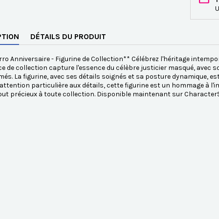
U
PTION
DÉTAILS DU PRODUIT
ro Anniversaire - Figurine de Collection** Célébrez l'héritage intempor
ce de collection capture l'essence du célèbre justicier masqué, avec
més. La figurine, avec ses détails soignés et sa posture dynamique, e
attention particulière aux détails, cette figurine est un hommage à l'im
jout précieux à toute collection. Disponible maintenant sur Characte