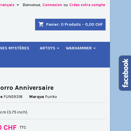

Français
Bienvenue,
Connexion
ou
Créez votre compte
×
×
×
shopping_cart
Panier:
0
Produits - 0,00 CHF
.
INES MYSTÈRES
ARTOYS
WARHAMMER
n
s
orro Anniversaire
ce
FUN59318
Marque
Funko
5 cm (3.75 inch).
0 CHF
TTC