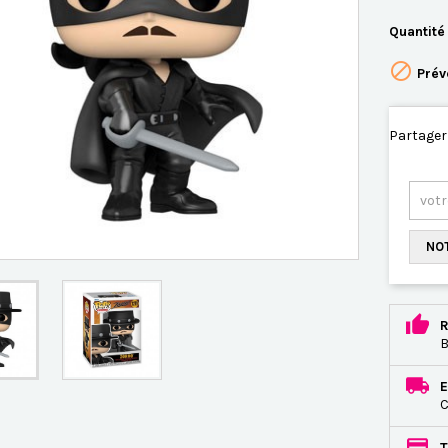
Quantité

Prév
Partager
NOT
R
B
E
C
T