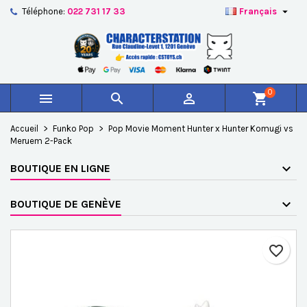

Téléphone:
022 731 17 33
Français
×
×
×
Ajouter à ma liste d'envies
Créer une liste d'envies
Connexion
add_circle_outline
Créer une nouvelle liste
Vous devez être connecté pour ajouter des produits à
Nom de la liste d'envies
votre liste d'envies.
0



shopping_cart
Annuler
Connexion
Accueil
Funko Pop
Pop Movie Moment Hunter x Hunter Komugi vs
Annuler
Créer une liste d'envies
Meruem 2-Pack
BOUTIQUE EN LIGNE
BOUTIQUE DE GENÈVE
favorite_border