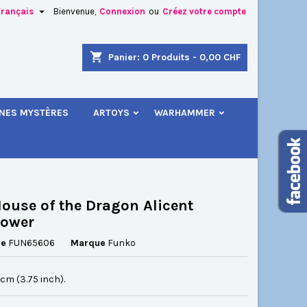

Français
Bienvenue,
Connexion
ou
Créez votre compte
×
×
×
shopping_cart
Panier:
0
Produits - 0,00 CHF
.
INES MYSTÈRES
ARTOYS
WARHAMMER
n
s
ouse of the Dragon Alicent
tower
ce
FUN65606
Marque
Funko
5 cm (3.75 inch).