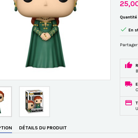
25,0
Quantité

En s
Partager
R
B
E
C
T
U
PTION
DÉTAILS DU PRODUIT