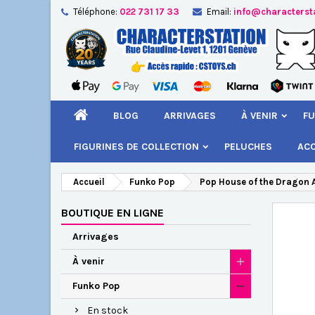
Téléphone:
022 731 17 33
Email:
info@characterst
A
Cr
C
add_circle_outline
Vou
Nom
BLOG
ARRIVAGES
À VENIR
FU
FIGURINES DE COLLECTION
PELUCHES
AC
Accueil
Funko Pop
Pop House of the Dragon 
BOUTIQUE EN LIGNE
Arrivages
À venir
Funko Pop
En stock