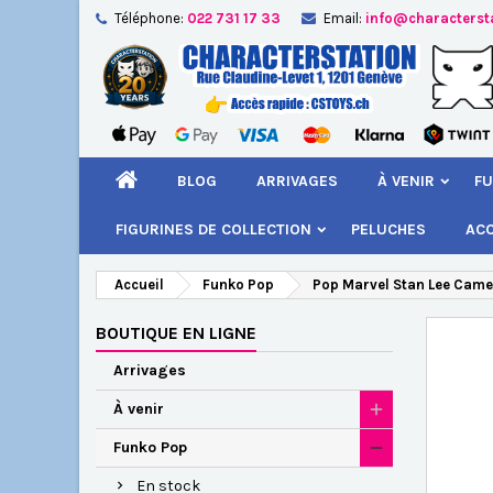
Téléphone:
022 731 17 33
Email:
info@characterst
A
Cr
C
add_circle_outline
Vou
Nom
BLOG
ARRIVAGES
À VENIR
FU
FIGURINES DE COLLECTION
PELUCHES
AC
Accueil
Funko Pop
Pop Marvel Stan Lee Came
BOUTIQUE EN LIGNE
Arrivages
À venir
Funko Pop
En stock