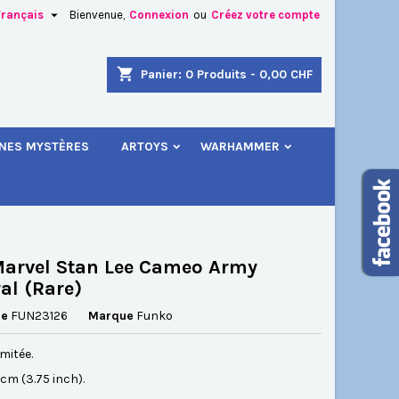

Français
Bienvenue,
Connexion
ou
Créez votre compte
×
×
×
shopping_cart
Panier:
0
Produits - 0,00 CHF
.
INES MYSTÈRES
ARTOYS
WARHAMMER
n
s
arvel Stan Lee Cameo Army
al (Rare)
ce
FUN23126
Marque
Funko
imitée.
5 cm (3.75 inch).