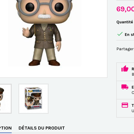
69,0
Quantité

En s
Partager
R
B
E
C
T
U
PTION
DÉTAILS DU PRODUIT