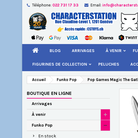
Téléphone:
022 731 17 33
Email:
info@characterst
A
Cr
C
add_circle_outline
Vou
Nom
BLOG
ARRIVAGES
À VENIR
FU
FIGURINES DE COLLECTION
PELUCHES
AC
Accueil
Funko Pop
Pop Games Magic The Gathe
BOUTIQUE EN LIGNE
Arrivages
À venir
Funko Pop
En stock