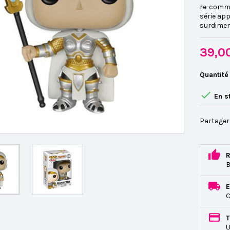
re-comma
série ap
surdimens
39,0
Quantité

En s
Partager
R
B
E
C
T
U