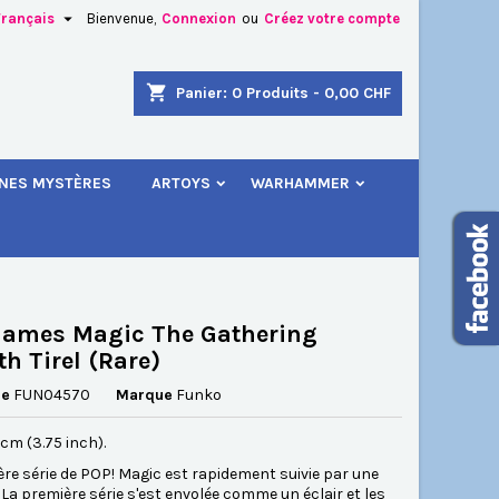

Français
Bienvenue,
Connexion
ou
Créez votre compte
×
×
×
shopping_cart
Panier:
0
Produits - 0,00 CHF
.
INES MYSTÈRES
ARTOYS
WARHAMMER
n
s
Games Magic The Gathering
th Tirel (Rare)
ce
FUN04570
Marque
Funko
5 cm (3.75 inch).
re série de POP! Magic est rapidement suivie par une
La première série s'est envolée comme un éclair et les