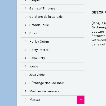
Floqué
Game of Thrones
DESCRI
Gardiens de la Galaxie
{language
Grande Taille
Gathering
capture l
Groot
flottante
votre col
Harley Quinn
dans notr
Harry Potter
Hello Kitty
Icons
Jeux Vidéo
L'Étrange Noël de Jack
Maîtres de l'univers
Manga