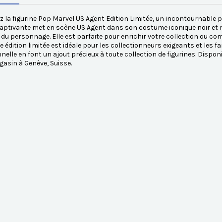
 la figurine Pop Marvel US Agent Edition Limitée, un incontournable 
captivante met en scène US Agent dans son costume iconique noir et r
 du personnage. Elle est parfaite pour enrichir votre collection ou c
te édition limitée est idéale pour les collectionneurs exigeants et les fa
nelle en font un ajout précieux à toute collection de figurines. Dis
asin à Genève, Suisse.