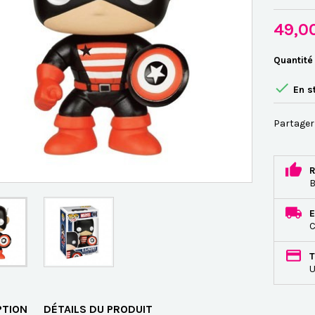
49,0
Quantité

En s
Partager
R
B
E
C
T
U
PTION
DÉTAILS DU PRODUIT