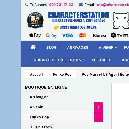
Téléphone:
022 731 17 33
Email:
info@characterst
A
Cr
C
add_circle_outline
Vou
Nom
BLOG
ARRIVAGES
À VENIR
FU
FIGURINES DE COLLECTION
PELUCHES
AC
Accueil
Funko Pop
Pop Marvel US Agent Editi
BOUTIQUE EN LIGNE
Arrivages
À venir
Funko Pop
En stock