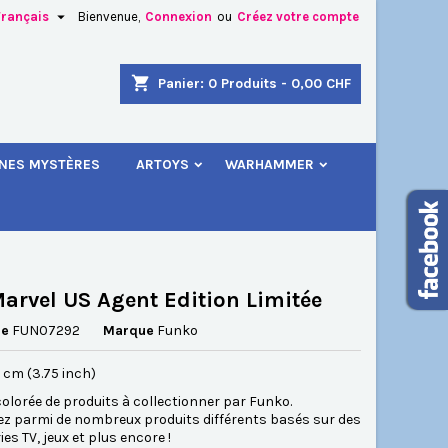

Français
Bienvenue,
Connexion
ou
Créez votre compte
×
×
×
shopping_cart
Panier:
0
Produits - 0,00 CHF
.
INES MYSTÈRES
ARTOYS
WARHAMMER
n
s
arvel US Agent Edition Limitée
ce
FUN07292
Marque
Funko
.5 cm (3.75 inch)
lorée de produits à collectionner par Funko.
ez parmi de nombreux produits différents basés sur des
ies TV, jeux et plus encore !