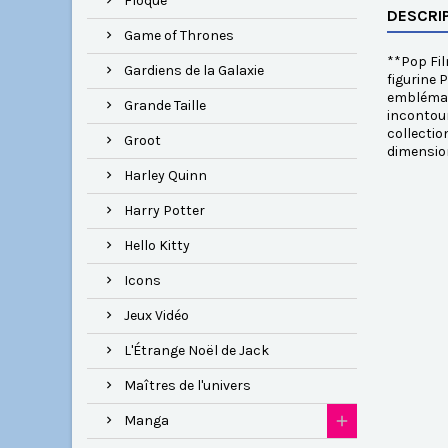
Floqué
DESCRI
Game of Thrones
**Pop Fil
Gardiens de la Galaxie
figurine 
emblémati
Grande Taille
incontour
collectio
Groot
dimension
Harley Quinn
Harry Potter
Hello Kitty
Icons
Jeux Vidéo
L'Étrange Noël de Jack
Maîtres de l'univers
Manga