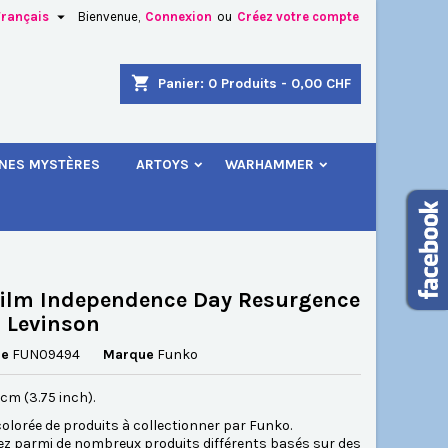

Français
Bienvenue,
Connexion
ou
Créez votre compte
×
×
×
shopping_cart
Panier:
0
Produits - 0,00 CHF
.
INES MYSTÈRES
ARTOYS
WARHAMMER
n
s
ilm Independence Day Resurgence
 Levinson
ce
FUN09494
Marque
Funko
5 cm (3.75 inch).
lorée de produits à collectionner par Funko.
ez parmi de nombreux produits différents basés sur des