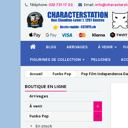
Téléphone:
022 731 17 33
Email:
info@characterst
A
Cr
C
add_circle_outline
Vou
Nom
BLOG
ARRIVAGES
À VENIR
FU
FIGURINES DE COLLECTION
PELUCHES
AC
Accueil
Funko Pop
Pop Film Independence Da
BOUTIQUE EN LIGNE
Arrivages
À venir
Funko Pop
En stock