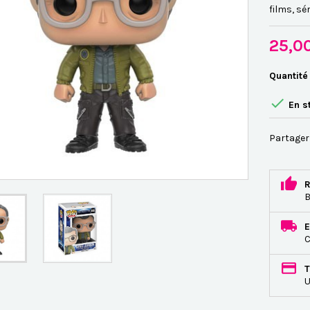
films, sér
25,0
Quantité

En s
Partager
R
B
E
C
T
U