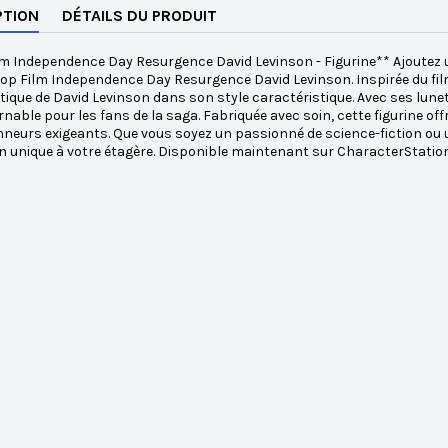
PTION
DÉTAILS DU PRODUIT
m Independence Day Resurgence David Levinson - Figurine** Ajoutez un
Pop Film Independence Day Resurgence David Levinson. Inspirée du fil
que de David Levinson dans son style caractéristique. Avec ses lunett
nable pour les fans de la saga. Fabriquée avec soin, cette figurine offr
nneurs exigeants. Que vous soyez un passionné de science-fiction ou 
 unique à votre étagère. Disponible maintenant sur CharacterStatio