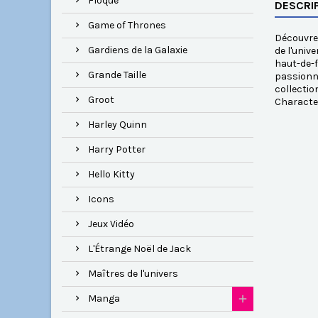
Floqué
DESCRI
Game of Thrones
Découvrez
Gardiens de la Galaxie
de l'univ
haut-de-f
Grande Taille
passionné
collectio
Groot
Characte
Harley Quinn
Harry Potter
Hello Kitty
Icons
Jeux Vidéo
L'Étrange Noël de Jack
Maîtres de l'univers
Manga