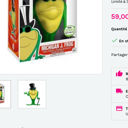
Limité à
59,0
Quantité

En s
Partager
R
B
E
C
T
U