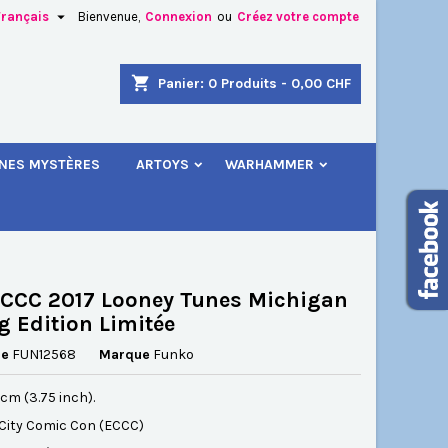

Français
Bienvenue,
Connexion
ou
Créez votre compte
×
×
×
shopping_cart
Panier:
0
Produits - 0,00 CHF
.
INES MYSTÈRES
ARTOYS
WARHAMMER
n
s
CCC 2017 Looney Tunes Michigan
og Edition Limitée
ce
FUN12568
Marque
Funko
5 cm (3.75 inch).
City Comic Con (ECCC)