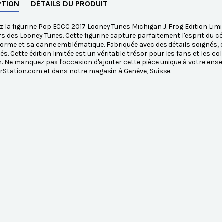
PTION
DÉTAILS DU PRODUIT
 la figurine Pop ECCC 2017 Looney Tunes Michigan J. Frog Edition Lim
ers des Looney Tunes. Cette figurine capture parfaitement l'esprit d
orme et sa canne emblématique. Fabriquée avec des détails soignés, elle
s. Cette édition limitée est un véritable trésor pour les fans et les c
n. Ne manquez pas l'occasion d'ajouter cette pièce unique à votre en
rStation.com et dans notre magasin à Genève, Suisse.