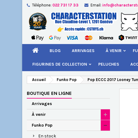
Téléphone:
022 731 17 33
Email:
info@characterst
A
Cr
C
add_circle_outline
Vou
Nom
BLOG
ARRIVAGES
À VENIR
FU
FIGURINES DE COLLECTION
PELUCHES
AC
Accueil
Funko Pop
Pop ECCC 2017 Looney Tune
BOUTIQUE EN LIGNE
Arrivages
À venir
Funko Pop
En stock