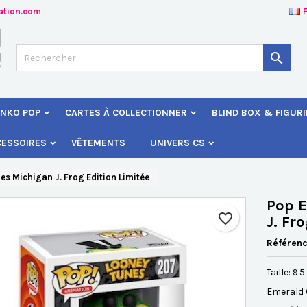
ation.com
jouter à ma liste d'envies
éer une liste d'envies
onnexion

Créer une nouvelle liste
s devez être connecté pour ajouter des produits à votre liste d'envies
 de la liste d'envies
NKO POP
CARTES À COLLECTIONNER
BLIND BOX & FIGUR
Annuler
Connexio
CESSOIRES
VÊTEMENTS
UNIVERS CS
Annuler
Créer une liste d'envie
s Michigan J. Frog Edition Limitée
Pop E
favorite_border
J. Fr
Référen
Taille: 9.
Emerald 