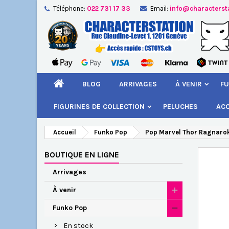
Téléphone:
022 731 17 33
Email:
info@characterst
A
Cr
C
add_circle_outline
Vou
Nom
BLOG
ARRIVAGES
À VENIR
FU
FIGURINES DE COLLECTION
PELUCHES
AC
Accueil
Funko Pop
Pop Marvel Thor Ragnarok 
BOUTIQUE EN LIGNE
Arrivages
À venir
Funko Pop
En stock