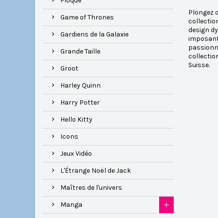
Floqué
Plongez d
Game of Thrones
collectio
design dy
Gardiens de la Galaxie
imposante
passionné
Grande Taille
collectio
Suisse.
Groot
Harley Quinn
Harry Potter
Hello Kitty
Icons
Jeux Vidéo
L'Étrange Noël de Jack
Maîtres de l'univers
Manga