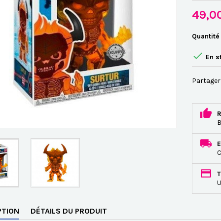
49,0
Quantité

En s
Partager
R
B
E
C
T
U
PTION
DÉTAILS DU PRODUIT