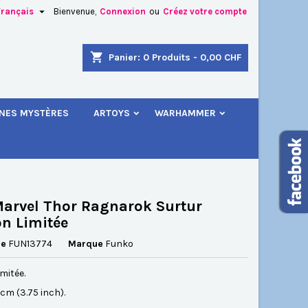

Français
Bienvenue,
Connexion
ou
Créez votre compte
×
×
×
shopping_cart
Panier:
0
Produits - 0,00 CHF
.
INES MYSTÈRES
ARTOYS
WARHAMMER
n
s
arvel Thor Ragnarok Surtur
on Limitée
ce
FUN13774
Marque
Funko
imitée.
5 cm (3.75 inch).