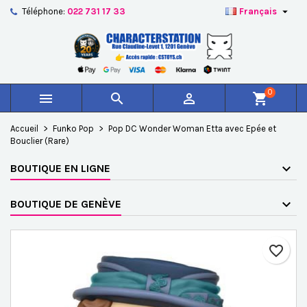

Téléphone:
022 731 17 33
Français
×
×
×
Ajouter à ma liste d'envies
Créer une liste d'envies
Connexion
add_circle_outline
Créer une nouvelle liste
Vous devez être connecté pour ajouter des produits à
Nom de la liste d'envies
votre liste d'envies.
0



shopping_cart
Annuler
Connexion
Accueil
Funko Pop
Pop DC Wonder Woman Etta avec Epée et
Annuler
Créer une liste d'envies
Bouclier (Rare)
BOUTIQUE EN LIGNE
BOUTIQUE DE GENÈVE
favorite_border