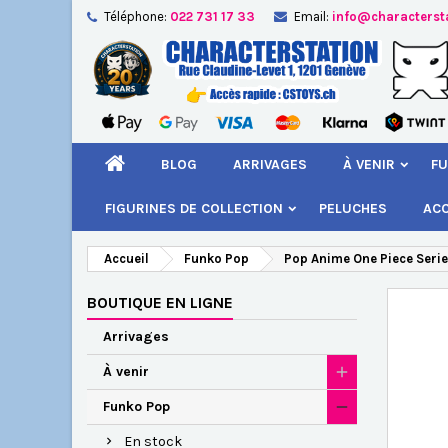
Téléphone:
022 731 17 33
Email:
info@characterst
A
Cr
C
add_circle_outline
Vou
Nom
BLOG
ARRIVAGES
À VENIR
FU
FIGURINES DE COLLECTION
PELUCHES
AC
Accueil
Funko Pop
Pop Anime One Piece Serie
BOUTIQUE EN LIGNE
Arrivages
À venir
Funko Pop
En stock