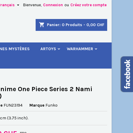

Français
Bienvenue,
Connexion
ou
Créez votre compte
×
×
×
shopping_cart
Panier:
0
Produits - 0,00 CHF
.
INES MYSTÈRES
ARTOYS
WARHAMMER
n
s
nime One Piece Series 2 Nami
)
ce
FUN23194
Marque
Funko
5 cm (3.75 inch).