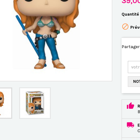
39,0
Quantité

Prév
Partager
NOT
R
B
E
C