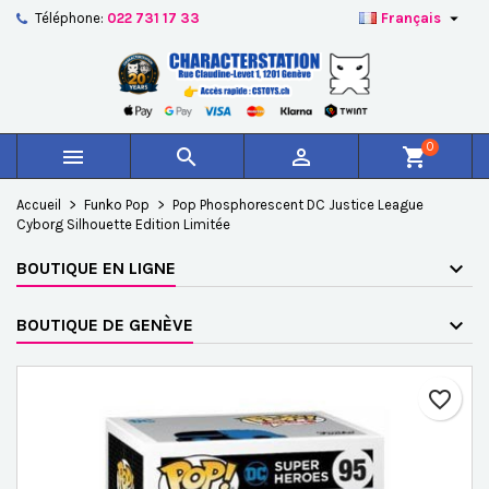

Téléphone:
022 731 17 33
Français
×
×
×
Ajouter à ma liste d'envies
Créer une liste d'envies
Connexion
add_circle_outline
Créer une nouvelle liste
Vous devez être connecté pour ajouter des produits à
Nom de la liste d'envies
votre liste d'envies.
0



shopping_cart
Annuler
Connexion
Accueil
Funko Pop
Pop Phosphorescent DC Justice League
Annuler
Créer une liste d'envies
Cyborg Silhouette Edition Limitée
BOUTIQUE EN LIGNE
BOUTIQUE DE GENÈVE
favorite_border