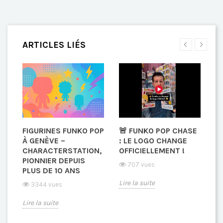
ARTICLES LIÉS
FIGURINES FUNKO POP
🚨 FUNKO POP CHASE

À GENÈVE –
: LE LOGO CHANGE
E
CHARACTERSTATION,
OFFICIELLEMENT !
G
PIONNIER DEPUIS
S
707 vues
PLUS DE 10 ANS
T
N
C
Lire la suite
3344 vues
Lire la suite
Li