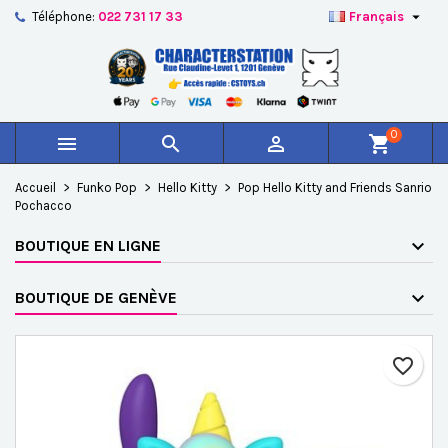

Téléphone:
022 731 17 33
Français
×
×
×
Ajouter à ma liste d'envies
Créer une liste d'envies
Connexion
add_circle_outline
Créer une nouvelle liste
Vous devez être connecté pour ajouter des produits à
Nom de la liste d'envies
votre liste d'envies.
0



shopping_cart
Annuler
Connexion
Accueil
Funko Pop
Hello Kitty
Pop Hello Kitty and Friends Sanrio
Annuler
Créer une liste d'envies
Pochacco
BOUTIQUE EN LIGNE
BOUTIQUE DE GENÈVE
favorite_border