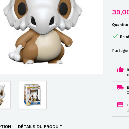
39,0
Quantité

En s
Partager
R
B
E
C
T
U
PTION
DÉTAILS DU PRODUIT