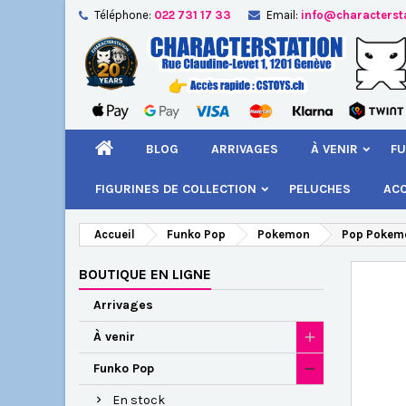
Téléphone:
022 731 17 33
Email:
info@characterst
A
Cr
C
add_circle_outline
Vou
Nom
BLOG
ARRIVAGES
À VENIR
FU
FIGURINES DE COLLECTION
PELUCHES
AC
Accueil
Funko Pop
Pokemon
Pop Pokemo
BOUTIQUE EN LIGNE
Arrivages
À venir
Funko Pop
En stock