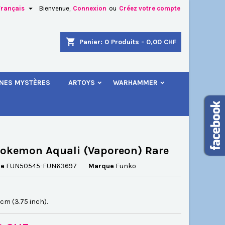

Français
Bienvenue,
Connexion
ou
Créez votre compte
×
×
×
shopping_cart
Panier:
0
Produits - 0,00 CHF
.
INES MYSTÈRES
ARTOYS
WARHAMMER
n
s
okemon Aquali (Vaporeon) Rare
ce
FUN50545-FUN63697
Marque
Funko
5 cm (3.75 inch).