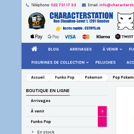
Téléphone:
022 731 17 33
Email:
info@characterst
A
Cr
C
add_circle_outline
Vou
Nom
BLOG
ARRIVAGES
À VENIR
FU
FIGURINES DE COLLECTION
PELUCHES
AC
Accueil
Funko Pop
Pokemon
Pop Pokemo
BOUTIQUE EN LIGNE
Arrivages
À venir
Funko Pop
En stock