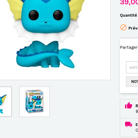
39,0
Quantité

Prév
Partager
NOT
R
B
E
C