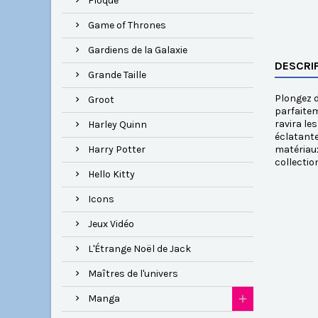
Floqué
Game of Thrones
Gardiens de la Galaxie
DESCRI
Grande Taille
Plongez d
Groot
parfaitem
ravira le
Harley Quinn
éclatante
Harry Potter
matériaux
collecti
Hello Kitty
Icons
Jeux Vidéo
L'Étrange Noël de Jack
Maîtres de l'univers
Manga