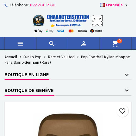

Téléphone:
022 731 17 33
Français
×
×
×
Ajouter à ma liste d'envies
Créer une liste d'envies
Connexion
add_circle_outline
Créer une nouvelle liste
Vous devez être connecté pour ajouter des produits à
Nom de la liste d'envies
votre liste d'envies.
0



shopping_cart
Annuler
Connexion
Accueil
Funko Pop
Rare et Vaulted
Pop Football Kylian Mbappé
Annuler
Créer une liste d'envies
Paris Saint-Germain (Rare)
BOUTIQUE EN LIGNE
BOUTIQUE DE GENÈVE
favorite_border