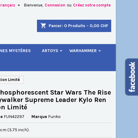

Français
Bienvenue,
Connexion
ou
Créez votre compte
×
×
×
shopping_cart
Panier:
0
Produits - 0,00 CHF
.
INES MYSTÈRES
ARTOYS
WARHAMMER
n
s
ion Limité
hosphorescent Star Wars The Rise
ywalker Supreme Leader Kylo Ren
on Limité
ce
FUN42297
Marque
Funko
5 cm (3.75 inch).