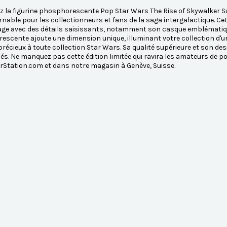
 la figurine phosphorescente Pop Star Wars The Rise of Skywalker Su
nable pour les collectionneurs et fans de la saga intergalactique. Cet
e avec des détails saisissants, notamment son casque emblématique 
scente ajoute une dimension unique, illuminant votre collection d'une
précieux à toute collection Star Wars. Sa qualité supérieure et son desi
s. Ne manquez pas cette édition limitée qui ravira les amateurs de p
rStation.com et dans notre magasin à Genève, Suisse.