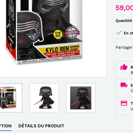
59,0
Quantité

En s
Partager
R
B
E
C
T
U
PTION
DÉTAILS DU PRODUIT