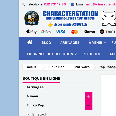
Téléphone:
022 731 17 33
Email:
info@characterst
A
Cr
C
add_circle_outline
Vou
Nom
BLOG
ARRIVAGES
À VENIR
FU
FIGURINES DE COLLECTION
PELUCHES
AC
Accueil
Funko Pop
Star Wars
Pop Phosph
BOUTIQUE EN LIGNE
Arrivages
À venir
Funko Pop
En stock