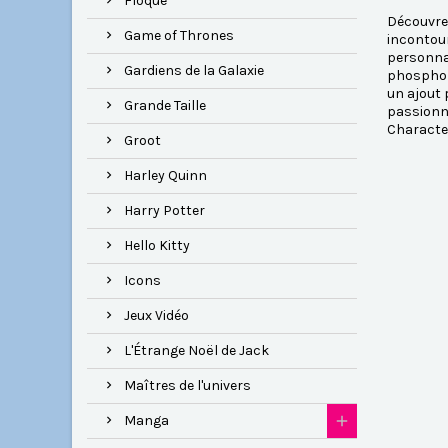
Floqué
Découvrez
Game of Thrones
incontour
personnag
Gardiens de la Galaxie
phosphore
un ajout 
Grande Taille
passionné
Characte
Groot
Harley Quinn
Harry Potter
Hello Kitty
Icons
Jeux Vidéo
L'Étrange Noël de Jack
Maîtres de l'univers
Manga