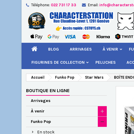
Téléphone:
022 731 17 33
Email:
info@characterst
A
Cr
C
add_circle_outline
Vou
Nom
BLOG
ARRIVAGES
À VENIR
FU
FIGURINES DE COLLECTION
PELUCHES
AC
Accueil
Funko Pop
Star Wars
BOÏTE END
BOUTIQUE EN LIGNE
Arrivages
À venir
Funko Pop
En stock