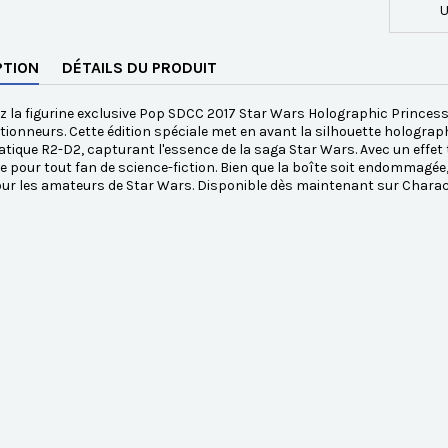
U
PTION
DÉTAILS DU PRODUIT
 la figurine exclusive Pop SDCC 2017 Star Wars Holographic Princess 
ctionneurs. Cette édition spéciale met en avant la silhouette hologra
tique R2-D2, capturant l'essence de la saga Star Wars. Avec un effet t
 pour tout fan de science-fiction. Bien que la boîte soit endommagée, l
our les amateurs de Star Wars. Disponible dès maintenant sur Chara