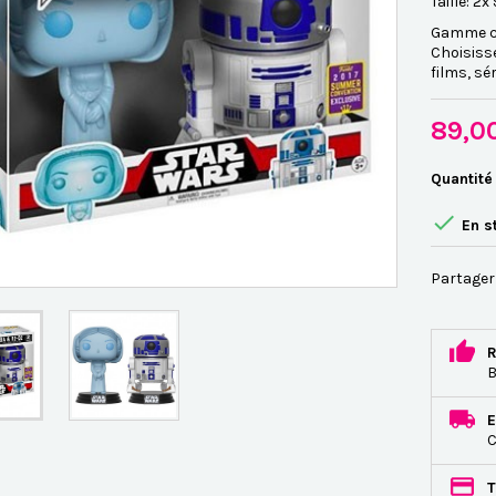
Taille: 2x
Gamme co
Choisiss
films, sér
89,0
Quantité

En s
Partager
R
B
E
C
T