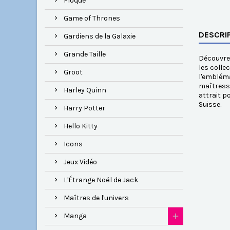
Floqué
Game of Thrones
DESCRI
Gardiens de la Galaxie
Grande Taille
Découvrez
les colle
Groot
l'embléma
maîtresse
Harley Quinn
attrait p
Suisse.
Harry Potter
Hello Kitty
Icons
Jeux Vidéo
L'Étrange Noël de Jack
Maîtres de l'univers
Manga