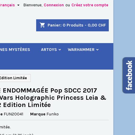

Français
Bienvenue,
Connexion
ou
Créez votre compte
×
×
×
shopping_cart
Panier:
0
Produits - 0,00 CHF
.
INES MYSTÈRES
ARTOYS
WARHAMMER
n
s
dition Limitée
E ENDOMMAGÉE Pop SDCC 2017
Wars Holographic Princess Leia &
 Edition Limitée
ce
FUN20041
Marque
Funko
mitée.