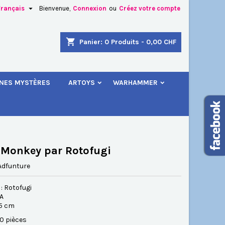

Français
Bienvenue,
Connexion
ou
Créez votre compte
×
×
×
shopping_cart
Panier:
0
Produits - 0,00 CHF
.
INES MYSTÈRES
ARTOYS
WARHAMMER
n
s
 Monkey par Rotofugi
Adfunture
: Rotofugi
SA
3.5 cm
50 pièces