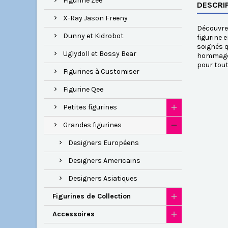
Figurine Zee
DESCRI
X-Ray Jason Freeny
Découvrez
Dunny et Kidrobot
figurine 
soignés q
Uglydoll et Bossy Bear
hommage à
pour tout
Figurines à Customiser
Figurine Qee
Petites figurines
Grandes figurines
Designers Européens
Designers Americains
Designers Asiatiques
Figurines de Collection
Accessoires