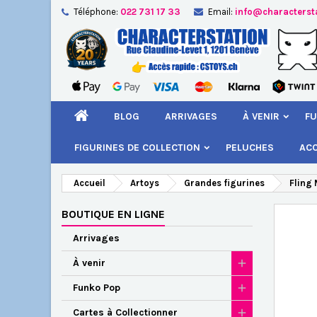
Téléphone:
022 731 17 33
Email:
info@characterst
A
Cr
C
add_circle_outline
Vou
Nom
BLOG
ARRIVAGES
À VENIR
FU
FIGURINES DE COLLECTION
PELUCHES
AC
Accueil
Artoys
Grandes figurines
Fling
BOUTIQUE EN LIGNE
Arrivages
À venir
Funko Pop
Cartes à Collectionner