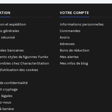
ATION
VOTRE COMPTE
on et expédition
Informations personnelles
ns générales
Commandes
 sécurisé
Avoirs
Adresses
ées bancaires
Bons de réduction
rents styles de figurines Funko
Mes alertes
onibles chez CharacterStation
Mes infos de blog
 d'utilisation des cookies
 de confidentialité
et cryptage
 légales
z-nous
à Genève