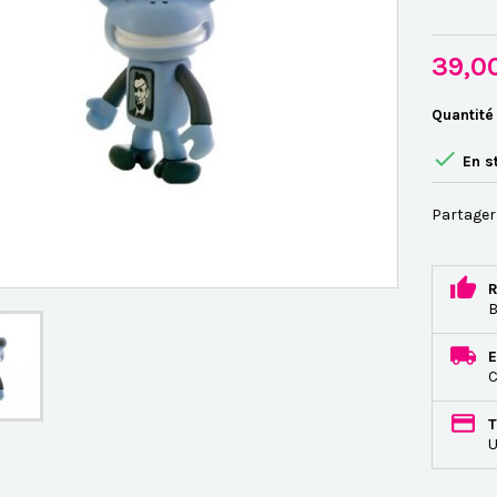
39,0
Quantité

En s
Partager
R
B
E
C
T
U