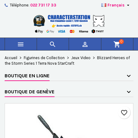

Téléphone:
022 731 17 33
Français
×
×
×
Ajouter à ma liste d'envies
Créer une liste d'envies
Connexion
add_circle_outline
Créer une nouvelle liste
Vous devez être connecté pour ajouter des produits à
Nom de la liste d'envies
votre liste d'envies.
0



shopping_cart
Annuler
Connexion
Accueil
Figurines de Collection
Jeux Video
Blizzard Heroes of
Annuler
Créer une liste d'envies
the Storm Series 1 Terra Nova StarCraft
BOUTIQUE EN LIGNE
BOUTIQUE DE GENÈVE
favorite_border