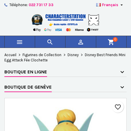

Téléphone:
022 731 17 33
Français
×
×
×
Ajouter à ma liste d'envies
Créer une liste d'envies
Connexion
add_circle_outline
Créer une nouvelle liste
Vous devez être connecté pour ajouter des produits à
Nom de la liste d'envies
votre liste d'envies.
0



shopping_cart
Annuler
Connexion
Accueil
Figurines de Collection
Disney
Disney Best Friends Mini
Annuler
Créer une liste d'envies
Egg Attack Fée Clochette
BOUTIQUE EN LIGNE
BOUTIQUE DE GENÈVE
favorite_border