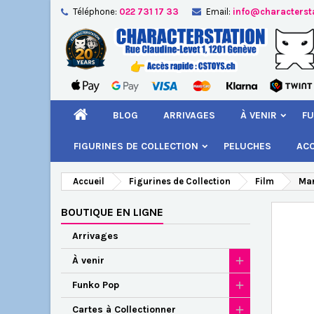
Téléphone:
022 731 17 33
Email:
info@characterst
A
Cr
C
add_circle_outline
Vou
Nom
BLOG
ARRIVAGES
À VENIR
FU
FIGURINES DE COLLECTION
PELUCHES
AC
Accueil
Figurines de Collection
Film
Mar
BOUTIQUE EN LIGNE
Arrivages
À venir
Funko Pop
Cartes à Collectionner