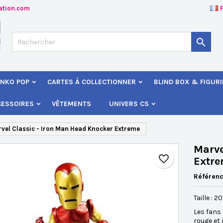
ation.com
jouter à ma liste d'envies
éer une liste d'envies
onnexion

Créer une nouvelle liste
s devez être connecté pour ajouter des produits à votre liste d'envies
 de la liste d'envies
NKO POP
CARTES À COLLECTIONNER
BLIND BOX & FIGUR
Annuler
Connexio
CESSOIRES
VÊTEMENTS
UNIVERS CS
Annuler
Créer une liste d'envie
vel Classic - Iron Man Head Knocker Extreme
Marve
favorite_border
Extr
Référen
Taille : 
Les fans 
rouge et 