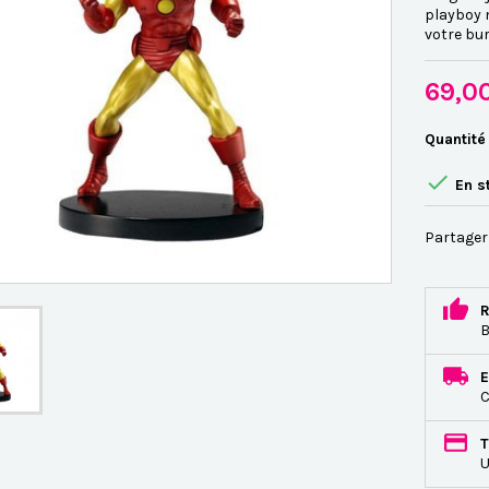
playboy m
votre bur
69,0
Quantité

En s
Partager
R
B
E
C
T
U