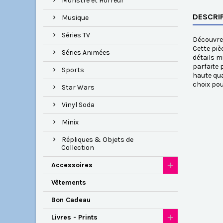
Monstre et Horreur
DESCRI
Musique
Séries TV
Découvrez
Cette piè
Séries Animées
détails m
parfaite 
Sports
haute qua
choix pou
Star Wars
Vinyl Soda
Minix
Répliques & Objets de
Collection
Accessoires
Vêtements
Bon Cadeau
Livres - Prints