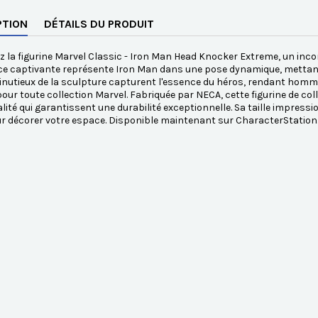
PTION
DÉTAILS DU PRODUIT
 la figurine Marvel Classic - Iron Man Head Knocker Extreme, un incon
ce captivante représente Iron Man dans une pose dynamique, mettant
inutieux de la sculpture capturent l'essence du héros, rendant homm
pour toute collection Marvel. Fabriquée par NECA, cette figurine de co
lité qui garantissent une durabilité exceptionnelle. Sa taille impress
r décorer votre espace. Disponible maintenant sur CharacterStation