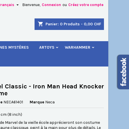

Français
Bienvenue,
Connexion
ou
Créez votre compte
×
×
×
shopping_cart
Panier:
0
Produits - 0,00 CHF
.
INES MYSTÈRES
ARTOYS
WARHAMMER
n
s
l Classic - Iron Man Head Knocker
eme
ce
NECA61401
Marque
Neca
20 cm (8 inch)
de Marvel de la vieille école apprécieront son costume
jaune classique, peint à la main pour plus de détails. Le