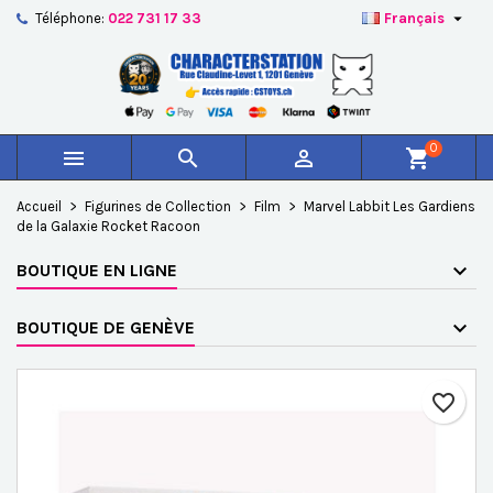

Téléphone:
022 731 17 33
Français
×
×
×
Ajouter à ma liste d'envies
Créer une liste d'envies
Connexion
add_circle_outline
Créer une nouvelle liste
Vous devez être connecté pour ajouter des produits à
Nom de la liste d'envies
votre liste d'envies.
0



shopping_cart
Annuler
Connexion
Accueil
Figurines de Collection
Film
Marvel Labbit Les Gardiens
Annuler
Créer une liste d'envies
de la Galaxie Rocket Racoon
BOUTIQUE EN LIGNE
BOUTIQUE DE GENÈVE
favorite_border