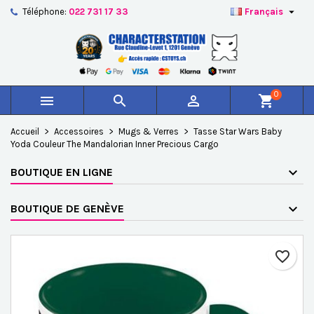

Téléphone:
022 731 17 33
Français
×
×
×
Ajouter à ma liste d'envies
Créer une liste d'envies
Connexion
add_circle_outline
Créer une nouvelle liste
Vous devez être connecté pour ajouter des produits à
Nom de la liste d'envies
votre liste d'envies.
0



shopping_cart
Annuler
Connexion
Accueil
Accessoires
Mugs & Verres
Tasse Star Wars Baby
Annuler
Créer une liste d'envies
Yoda Couleur The Mandalorian Inner Precious Cargo
BOUTIQUE EN LIGNE
BOUTIQUE DE GENÈVE
favorite_border