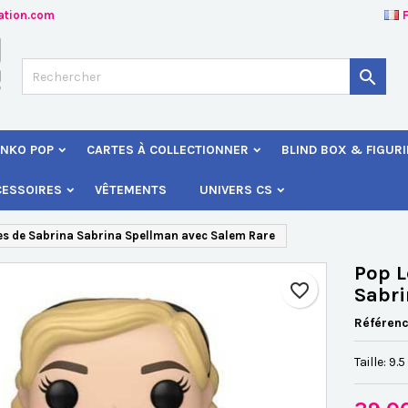
ation.com
jouter à ma liste d'envies
éer une liste d'envies
onnexion

Créer une nouvelle liste
s devez être connecté pour ajouter des produits à votre liste d'envies
 de la liste d'envies
NKO POP
CARTES À COLLECTIONNER
BLIND BOX & FIGUR
Annuler
Connexio
CESSOIRES
VÊTEMENTS
UNIVERS CS
Annuler
Créer une liste d'envie
es de Sabrina Sabrina Spellman avec Salem Rare
Pop L
favorite_border
Sabri
Référen
Taille: 9.