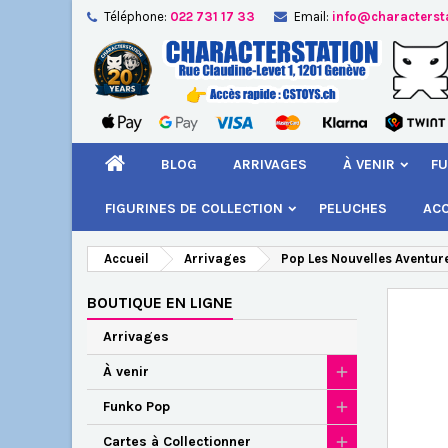
Téléphone:
022 731 17 33
Email:
info@characterst
A
Cr
C
add_circle_outline
Vou
Nom
BLOG
ARRIVAGES
À VENIR
FU
FIGURINES DE COLLECTION
PELUCHES
AC
Accueil
Arrivages
Pop Les Nouvelles Aventur
BOUTIQUE EN LIGNE
Arrivages
À venir
Funko Pop
Cartes à Collectionner