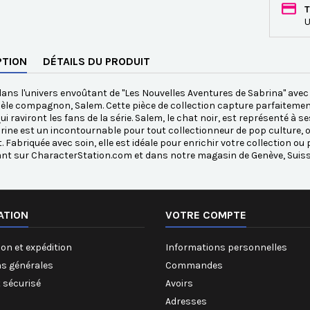
T
U
PTION
DÉTAILS DU PRODUIT
ans l'univers envoûtant de "Les Nouvelles Aventures de Sabrina" ave
dèle compagnon, Salem. Cette pièce de collection capture parfaitemen
ui raviront les fans de la série. Salem, le chat noir, est représenté à
urine est un incontournable pour tout collectionneur de pop culture, o
. Fabriquée avec soin, elle est idéale pour enrichir votre collection ou 
nt sur CharacterStation.com et dans notre magasin de Genève, Suiss
ATION
VOTRE COMPTE
on et expédition
Informations personnelles
ns générales
Commandes
 sécurisé
Avoirs
Adresses