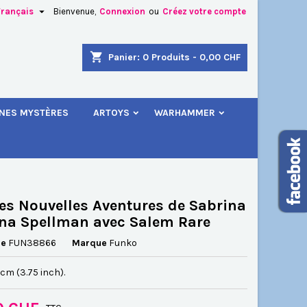

Français
Bienvenue,
Connexion
ou
Créez votre compte
×
×
×
shopping_cart
Panier:
0
Produits - 0,00 CHF
.
INES MYSTÈRES
ARTOYS
WARHAMMER
n
s
es Nouvelles Aventures de Sabrina
na Spellman avec Salem Rare
ce
FUN38866
Marque
Funko
5 cm (3.75 inch).