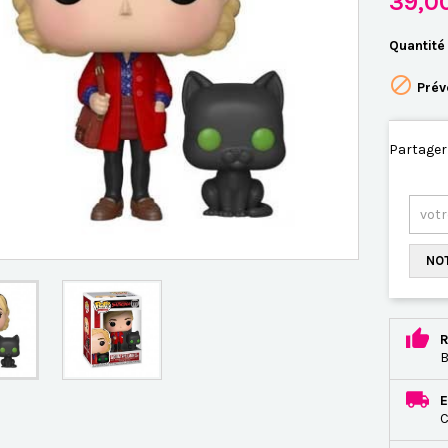
39,0
Quantité

Prév
Partager
NOT
R
B
E
C