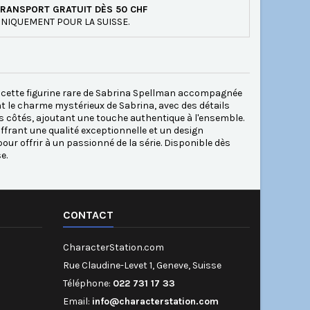
RANSPORT GRATUIT DÈS 50 CHF
NIQUEMENT POUR LA SUISSE.
c cette figurine rare de Sabrina Spellman accompagnée
t le charme mystérieux de Sabrina, avec des détails
 ses côtés, ajoutant une touche authentique à l'ensemble.
ffrant une qualité exceptionnelle et un design
pour offrir à un passionné de la série. Disponible dès
e.
CONTACT
CharacterStation.com
Rue Claudine-Levet 1, Geneve, Suisse
Téléphone:
022 731 17 33
Email:
info@characterstation.com